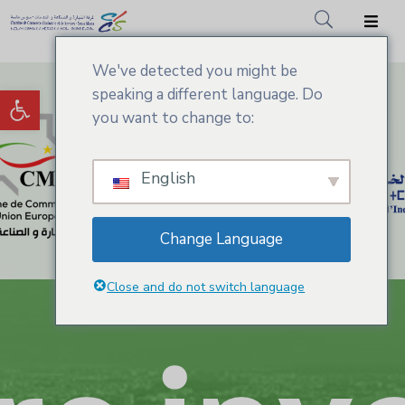
We've detected you might be
Accueil
Ouvrir la barre d’outils
speaking a different language. Do
CCIS.SM
you want to change to:
Actualités
English
Services
Adhésion
Change Language
Médiathèque
Close and do not switch language